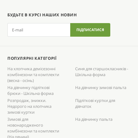
БУДЬТЕ В КУРСІ НАШИХ НОВИН
ПОПУЛЯРНІ КАТЕГОРІЇ
На хлопчика демісезонні
Синя для старшокласників -
комбінезони та комплекти
Шкільна форма
(весна - осінь)
На дівчинку підліткові
На дівчинку зимові пальта
брюки - Шкільна форма
Розпродаж, знижки.
Підліткові куртки для
Недорого на хлопчика
дівчаток
зимові куртки
Зимові для
На дівчинку пальта
новонародженого
комбінезони та комплекти
(На овчині)