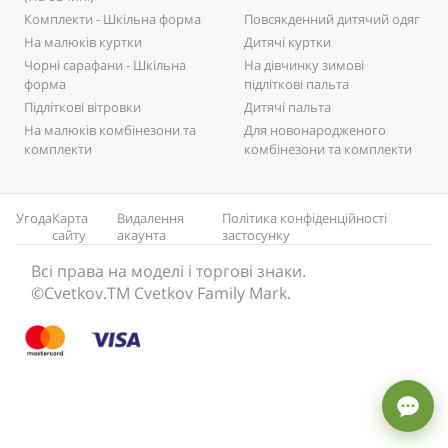
Комплекти - Шкільна форма
Повсякденний дитячий одяг
На малюків куртки
Дитячі куртки
Чорні сарафани - Шкільна
На дівчинку зимові
форма
підліткові пальта
Підліткові вітровки
Дитячі пальта
На малюків комбінезони та
Для новонародженого
комплекти
комбінезони та комплекти
Угода
Карта
Видалення
Політика конфіденційності
сайту
акаунта
застосунку
Всі права на моделі і торгові знаки.
©Cvetkov.TM Cvetkov Family Mark.