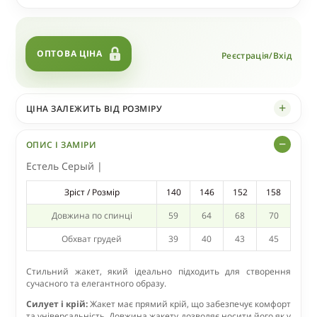
ОПТОВА ЦІНА
Реєстрація/Вхід
ЦІНА ЗАЛЕЖИТЬ ВІД РОЗМІРУ
ОПИС І ЗАМІРИ
Естель Серый |
Зріст / Розмір
140
146
152
158
Довжина по спинці
59
64
68
70
Обхват грудей
39
40
43
45
Стильний жакет, який ідеально підходить для створення
сучасного та елегантного образу.
Силует і крій:
Жакет має прямий крій, що забезпечує комфорт
та універсальність. Довжина жакету дозволяє носити його як у