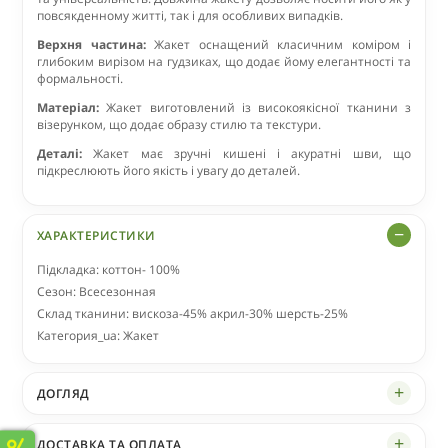
повсякденному житті, так і для особливих випадків.
Верхня частина:
Жакет оснащений класичним коміром і
глибоким вирізом на гудзиках, що додає йому елегантності та
формальності.
Матеріал:
Жакет виготовлений із високоякісної тканини з
візерунком, що додає образу стилю та текстури.
Деталі:
Жакет має зручні кишені і акуратні шви, що
підкреслюють його якість і увагу до деталей.
ХАРАКТЕРИСТИКИ
Підкладка: коттон- 100%
Сезон: Всесезонная
Склад тканини: вискоза-45% акрил-30% шерсть-25%
Категория_ua: Жакет
ДОГЛЯД
ДОСТАВКА ТА ОПЛАТА