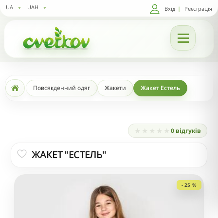
UA
UAH
Вхід
|
Реєстрація
Повсякденний одяг
Жакети
Жакет Естель
0 відгуків
ЖАКЕТ "ЕСТЕЛЬ"
- 25 %