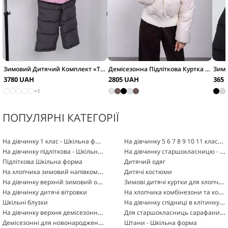
Зимовий Дитячий Комплект «Террі»
Демісезонна Підліткова Куртка «Ізольда»
3780
UAH
2805
UAH
365
+1
ПОПУЛЯРНІ КАТЕГОРІЇ
На дівчинку 1 клас - Шкільна форма
На дівчинку 5 6 7 8 9 10 11 класу - Шкільна форма
На дівчинку підліткова - Шкільна форма
На дівчинку старшокласницю - Шкільна форма
Підліткова Шкільна форма
Дитячий одяг
На хлопчика зимовий напівкомбінезон
Дитячі костюми
На дівчинку верхній зимовий одяг
Зимові дитячі куртки для хлопчиків
На хлопчика комбінезони та комплекти
На дівчинку дитячі вітровки
На дівчинку спідниці в клітинку Шкільна форма
Шкільні блузки
На дівчинку верхня демісезонний дитячий одяг (Весняна-Осіння)
Для старшокласниць сарафани - Шкільна форма
Демісезонні для новонароджених комбінезони (весна - осінь)
Штани - Шкільна форма