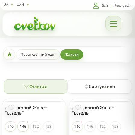
UA
UAH
Вхід
|
Реєстрація
Повсякденний одяг
Жакети
Фільтри
Сортування
підлітковий Жакет
підлітковий Жакет
- 25 %
- 25 %
"Естель"
"Естель"
140
146
152
158
140
146
152
158