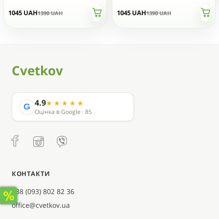
1045
UAH
1045
UAH
1390
UAH
1390
UAH
Cvetkov
4.9
G
Оцінка в Google · 85
КОНТАКТИ
+38 (093) 802 82 36
office@cvetkov.ua