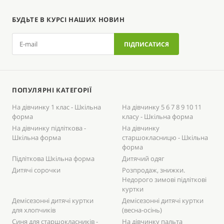
БУДЬТЕ В КУРСІ НАШИХ НОВИН
ПОПУЛЯРНІ КАТЕГОРІЇ
На дівчинку 1 клас - Шкільна
На дівчинку 5 6 7 8 9 10 11
форма
класу - Шкільна форма
На дівчинку підліткова -
На дівчинку
Шкільна форма
старшокласницю - Шкільна
форма
Підліткова Шкільна форма
Дитячий одяг
Дитячі сорочки
Розпродаж, знижки.
Недорого зимові підліткові
куртки
Демісезонні дитячі куртки
Демісезонні дитячі куртки
для хлопчиків
(весна-осінь)
Синя для старшокласників -
На дівчинку пальта