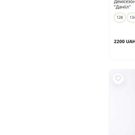
Демісезон
"Даніїл"
128
13
2200
UA