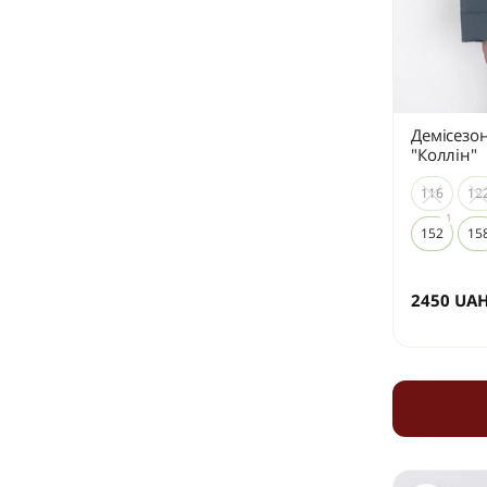
Демісезон
"Коллін"
116
12
152
15
2450
UA