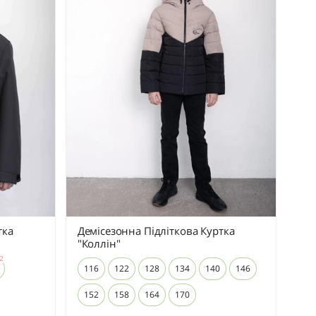
тка
Демісезонна Підліткова Куртка
"Коллін"
116
122
128
134
140
146
152
158
164
170