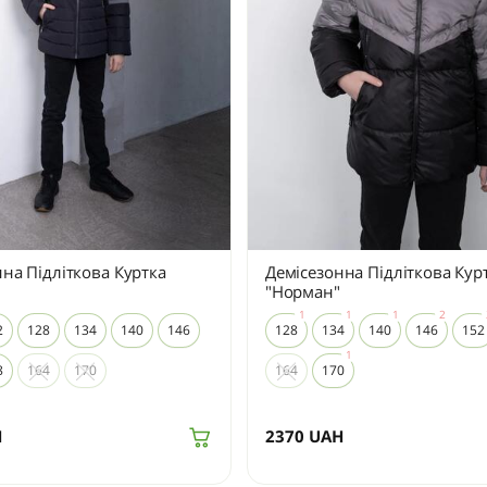
на Підліткова Куртка
Демісезонна Підліткова Кур
"Норман"
2
128
134
140
146
128
134
140
146
152
8
164
170
164
170
H
2370
UAH