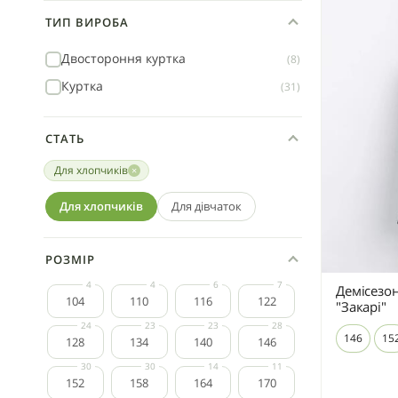
ТИП ВИРОБА
Двостороння куртка
(8)
Куртка
(31)
СТАТЬ
Для хлопчиків
Для хлопчиків
Для дівчаток
РОЗМІР
Демісезон
104
110
116
122
"Закарі"
146
15
128
134
140
146
152
158
164
170