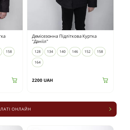
тка
Демісезонна Підліткова Куртка
"Даніїл"
158
128
134
140
146
152
158
164
2200
UAH
ЛАТІ ОНЛАЙН