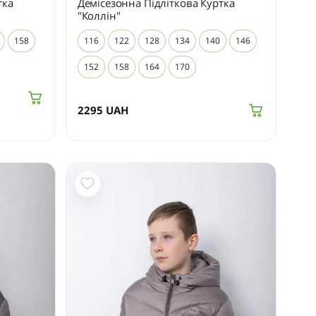
тка
Демісезонна Підліткова Куртка
"Коллін"
158
116
122
128
134
140
146
152
158
164
170
2295
UAH