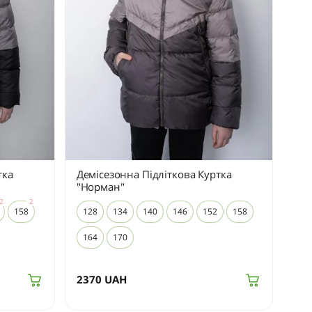
тка
Демісезонна Підліткова Куртка
"Норман"
158
128
134
140
146
152
158
164
170
2370
UAH