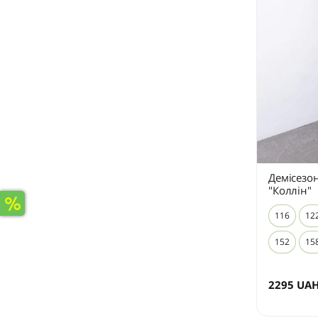
Демісезон
"Коллін"
116
12
152
15
2295
UA