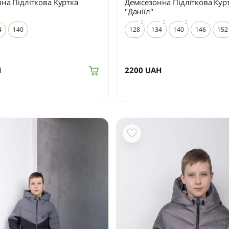
на Підліткова Куртка
Демісезонна Підліткова Кур
"Даніїл"
4
140
128
134
140
146
152
H
2200
UAH