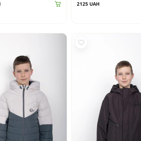
H
2125
UAH