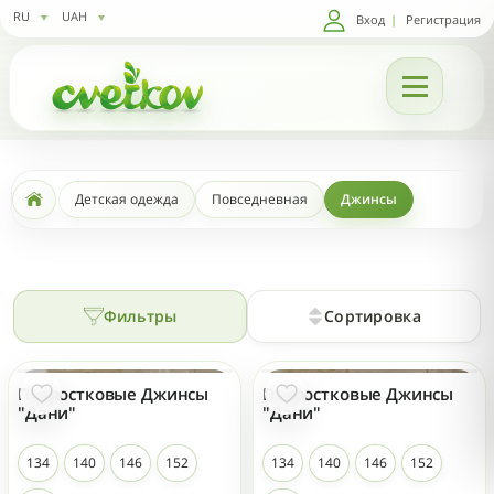
RU
UAH
Вход
|
Регистрация
Детская одежда
Повседневная
Джинсы
Фильтры
Сортировка
Подростковые Джинсы
Подростковые Джинсы
"Дани"
"Дани"
134
140
146
152
134
140
146
152