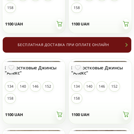
158
158
1100
UAH
1100
UAH
БЕСПЛАТНАЯ ДОСТАВКА ПРИ ОПЛАТЕ ОНЛАЙН
Подростковые Джинсы
Подростковые Джинсы
ТОП ПРОДАЖ
ТОП ПРОДАЖ
"Алекс"
"Алекс"
134
140
146
152
134
140
146
152
158
158
1100
UAH
1100
UAH