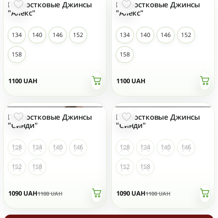
Подростковые Джинсы
Подростковые Джинсы
"Алекс"
"Алекс"
134
140
146
152
134
140
146
152
158
158
1100
UAH
1100
UAH
Подростковые Джинсы
Подростковые Джинсы
НЕТ НА СКЛАДЕ
НЕТ НА СКЛАДЕ
"Синди"
"Синди"
128
134
140
146
128
134
140
146
152
158
152
158
1090
UAH
1090
UAH
1100
UAH
1100
UAH