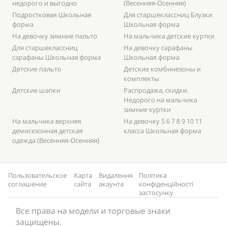
недорого и выгодно
(Весенняя-Осенняя)
Подростковая Школьная
Для старшеклассниц Блузки
форма
Школьная форма
На девочку зимние пальто
На мальчика детские куртки
Для старшеклассниц
На девочку сарафаны
сарафаны Школьная форма
Школьная форма
Детские пальто
Детские комбинезоны и
комплекты
Детские шапки
Распродажа, скидки.
Недорого на мальчика
зимние куртки
На мальчика верхняя
На девочку 5 6 7 8 9 10 11
демисезонная детская
класса Школьная форма
одежда (Весенняя-Осенняя)
Пользовательское
Карта
Видалення
Політика
соглашение
сайта
акаунта
конфіденційності
застосунку
Все права на модели и торговые знаки
защищены.