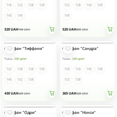
116
122
128
134
122
128
134
140
140
146
146
520
UAH
520
UAH
740
UAH
800
UAH
Сарафан "Тиффани"
Сарафан "Сандра"
НЕТ НА СКЛАДЕ
НЕТ НА СКЛАДЕ
Ткань:
330 гр/м²
Ткань:
230 гр/м²
122
128
134
140
128
134
140
146
146
152
158
152
158
430
UAH
365
UAH
660
UAH
560
UAH
Сарафан "Одри"
Сарафан "Нэнси"
НЕТ НА СКЛАДЕ
НЕТ НА СКЛАДЕ