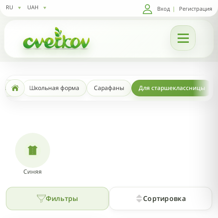
RU
UAH
Вход
|
Регистрация
дежда
Школьная форма
Сарафаны
Для старшеклассницы
Синяя
Фильтры
Сортировка