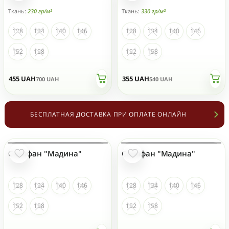
Ткань:
230 гр/м²
Ткань:
330 гр/м²
128
134
140
146
128
134
140
146
152
158
152
158
455
UAH
355
UAH
700
UAH
540
UAH
БЕСПЛАТНАЯ ДОСТАВКА ПРИ ОПЛАТЕ ОНЛАЙН
Сарафан "Мадина"
Сарафан "Мадина"
НЕТ НА СКЛАДЕ
НЕТ НА СКЛАДЕ
128
134
140
146
128
134
140
146
152
158
152
158