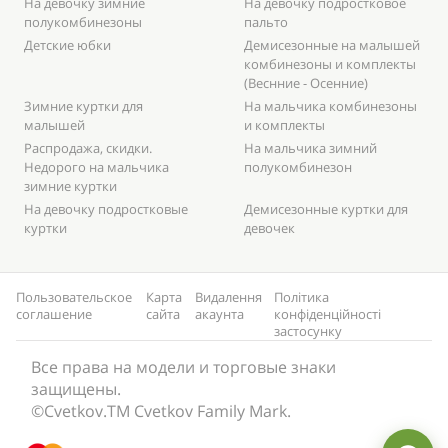
На девочку зимние
На девочку подростковое
полукомбинезоны
пальто
Детские юбки
Демисезонные на малышей
комбинезоны и комплекты
(Веснние - Осенние)
Зимние куртки для
На мальчика комбинезоны
малышей
и комплекты
Распродажа, скидки.
На мальчика зимний
Недорого на мальчика
полукомбинезон
зимние куртки
На девочку подростковые
Демисезонные куртки для
куртки
девочек
Пользовательское
Карта
Видалення
Політика
соглашение
сайта
акаунта
конфіденційності
застосунку
Все права на модели и торговые знаки
защищены.
©Cvetkov.TM Cvetkov Family Mark.
Добро пожаловать в наш
магазин! Чем можем