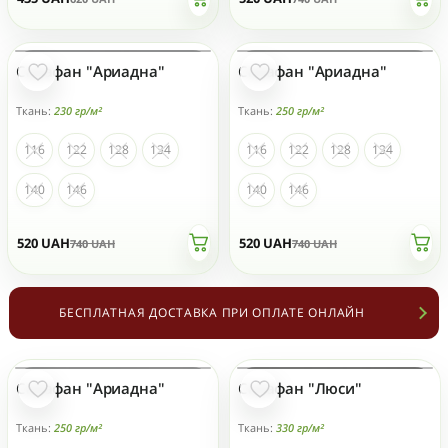
Сарафан "Ариадна"
Сарафан "Ариадна"
НЕТ НА СКЛАДЕ
НЕТ НА СКЛАДЕ
Ткань:
230 гр/м²
Ткань:
250 гр/м²
116
122
128
134
116
122
128
134
140
146
140
146
520
UAH
520
UAH
740
UAH
740
UAH
БЕСПЛАТНАЯ ДОСТАВКА ПРИ ОПЛАТЕ ОНЛАЙН
Сарафан "Ариадна"
Сарафан "Люси"
НЕТ НА СКЛАДЕ
НЕТ НА СКЛАДЕ
Ткань:
250 гр/м²
Ткань:
330 гр/м²