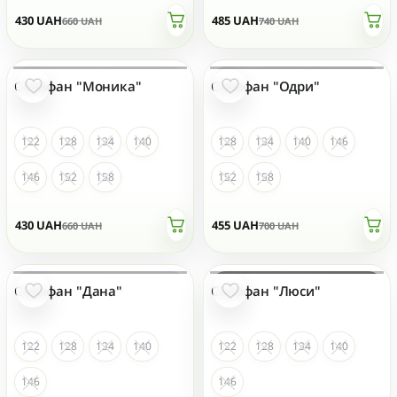
430
UAH
485
UAH
660
UAH
740
UAH
Сарафан "Моника"
Сарафан "Одри"
НЕТ НА СКЛАДЕ
НЕТ НА СКЛАДЕ
122
128
134
140
128
134
140
146
146
152
158
152
158
430
UAH
455
UAH
660
UAH
700
UAH
Сарафан "Дана"
Сарафан "Люси"
НЕТ НА СКЛАДЕ
НЕТ НА СКЛАДЕ
122
128
134
140
122
128
134
140
146
146