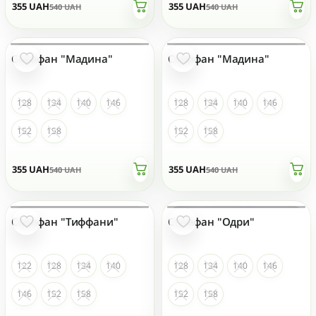
355
UAH
355
UAH
540
UAH
540
UAH
Сарафан "Мадина"
Сарафан "Мадина"
НЕТ НА СКЛАДЕ
НЕТ НА СКЛАДЕ
128
134
140
146
128
134
140
146
152
158
152
158
355
UAH
355
UAH
540
UAH
540
UAH
Сарафан "Тиффани"
Сарафан "Одри"
НЕТ НА СКЛАДЕ
НЕТ НА СКЛАДЕ
122
128
134
140
128
134
140
146
146
152
158
152
158