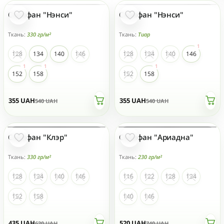
Сарафан "Нэнси"
Сарафан "Нэнси"
- 35 %
- 35 %
Ткань:
330 гр/м²
Ткань:
Тиар
128
134
140
146
128
134
140
146
152
158
152
158
355
UAH
355
UAH
540
UAH
540
UAH
Сарафан "Клэр"
Сарафан "Ариадна"
НЕТ НА СКЛАДЕ
НЕТ НА СКЛАДЕ
Ткань:
330 гр/м²
Ткань:
230 гр/м²
128
134
140
146
116
122
128
134
152
158
140
146
435
UAH
520
UAH
620
UAH
740
UAH