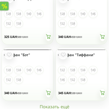
128
134
140
146
128
134
140
146
152
158
152
158
325
UAH
340
UAH
500
UAH
450
UAH
Сарафан "Бэт"
Сарафан "Тиффани"
НЕТ НА СКЛАДЕ
НЕТ НА СКЛАДЕ
128
134
140
146
122
128
134
140
152
158
146
152
158
340
UAH
345
UAH
450
UAH
530
UAH
Показать ещё