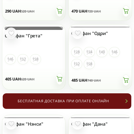
290
UAH
470
UAH
520
UAH
720
UAH
Сарафан "Одри"
НЕТ НА СКЛАДЕ
НЕТ НА СКЛАДЕ
Сарафан "Грета"
128
134
140
146
146
152
158
152
158
405
UAH
620
UAH
485
UAH
740
UAH
БЕСПЛАТНАЯ ДОСТАВКА ПРИ ОПЛАТЕ ОНЛАЙН
Сарафан "Нэнси"
Сарафан "Дана"
НЕТ НА СКЛАДЕ
НЕТ НА СКЛАДЕ