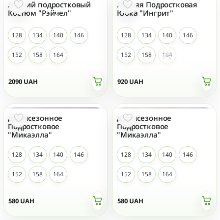
Летний подростковый
Летняя Подростковая
НОВЫЙ
НОВЫЙ
Костюм "Рэйчел"
Юбка "Ингрит"
128
134
140
146
128
134
140
146
152
158
164
152
158
164
2090
UAH
920
UAH
Демисезонное
Демисезонное
НОВЫЙ
НОВЫЙ
Подростковое
Подростковое
"Микаэлла"
"Микаэлла"
128
134
140
146
128
134
140
146
152
158
164
152
158
164
580
UAH
580
UAH