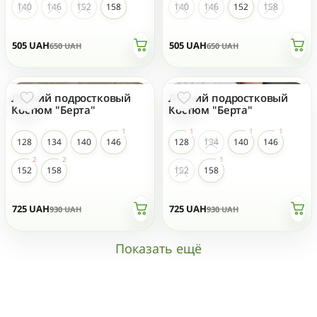
140
146
152
158
140
146
152
158
505
UAH
505
UAH
650
UAH
650
UAH
Летний подростковый
Летний подростковый
- 23 %
- 23 %
ТОП ПРОДАЖ
ТОП ПРОДАЖ
Костюм "Берта"
Костюм "Берта"
128
134
140
146
128
134
140
146
152
158
152
158
725
UAH
725
UAH
930
UAH
930
UAH
Показать ещё