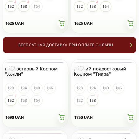
152
158
164
152
158
164
1625
UAH
1625
UAH
БЕСПЛАТНАЯ ДОСТАВКА ПРИ ОПЛАТЕ ОНЛАЙН
подростковый Костюм
Летний подростковый
"Холли"
Костюм "Тиара"
128
134
140
146
128
134
140
146
152
158
164
152
158
1690
UAH
1750
UAH