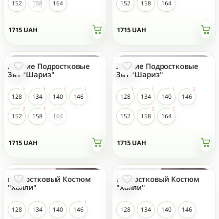
152
158
164
152
158
164
1715
UAH
1715
UAH
Летние Подростковые
Летние Подростковые
3в1 "Шариз"
3в1 "Шариз"
128
134
140
146
128
134
140
146
152
158
164
152
158
164
1715
UAH
1715
UAH
подростковый Костюм
подростковый Костюм
"Холли"
"Холли"
128
134
140
146
128
134
140
146