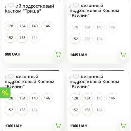
Демисезонный
Летний подростковый
подростковый Костюм
Костюм "Триша"
"Рэйлин"
128
134
140
146
128
134
140
146
152
158
164
152
158
164
980
UAH
1445
UAH
Демисезонный
Демисезонный
подростковый Костюм
подростковый Костюм
"Рэйлин"
"Рэйлин"
128
134
140
146
128
134
140
146
152
158
164
152
158
164
1360
UAH
1360
UAH