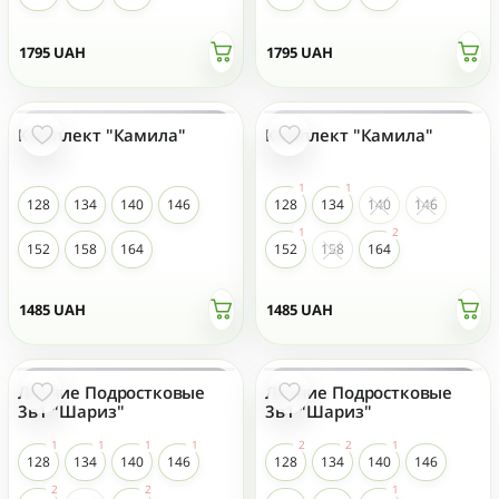
1795
UAH
1795
UAH
Комплект "Камила"
Комплект "Камила"
128
134
140
146
128
134
140
146
152
158
164
152
158
164
1485
UAH
1485
UAH
Летние Подростковые
Летние Подростковые
3в1 "Шариз"
3в1 "Шариз"
128
134
140
146
128
134
140
146