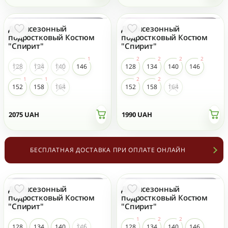
Демисезонный
Демисезонный
подростковый Костюм
подростковый Костюм
"Спирит"
"Спирит"
128
134
140
146
128
134
140
146
152
158
164
152
158
164
2075
UAH
1990
UAH
БЕСПЛАТНАЯ ДОСТАВКА ПРИ ОПЛАТЕ ОНЛАЙН
Демисезонный
Демисезонный
подростковый Костюм
подростковый Костюм
"Спирит"
"Спирит"
128
134
140
146
128
134
140
146