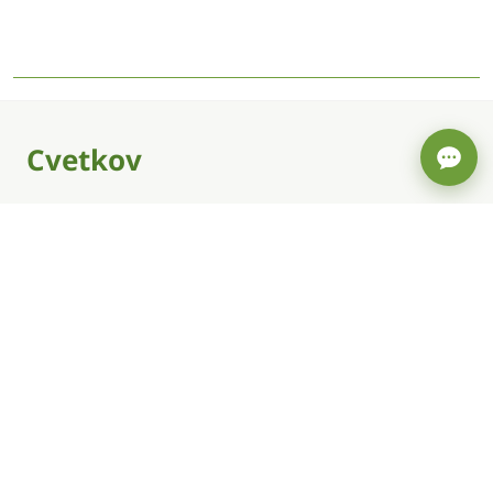
Cvetkov
4.9
G
Оценка в Google · 85
КОНТАКТЫ
+38 (093) 802 82 36
office@cvetkov.ua