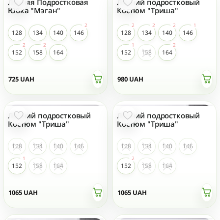
Летняя Подростковая
Летний подростковый
Юбка "Мэган"
Костюм "Триша"
128
134
140
146
128
134
140
146
152
158
164
152
158
164
725
UAH
980
UAH
Летний подростковый
Летний подростковый
Костюм "Триша"
Костюм "Триша"
128
134
140
146
128
134
140
146
152
158
164
152
158
164
1065
UAH
1065
UAH