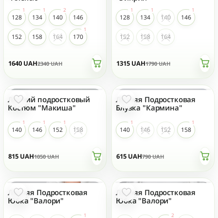
128
134
140
146
128
134
140
146
152
158
164
170
152
158
164
1640
UAH
1315
UAH
2340
UAH
1790
UAH
Летний подростковый
Летняя Подростковая
- 23 %
- 23 %
ТОП ПРОДАЖ
Костюм "Макиша"
Блузка "Кармина"
140
146
152
158
140
146
152
158
815
UAH
615
UAH
1050
UAH
790
UAH
Летняя Подростковая
Летняя Подростковая
- 23 %
- 23 %
Юбка "Валори"
Юбка "Валори"