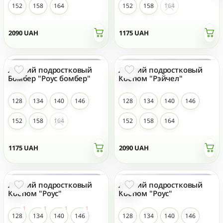
152
158
164
152
158
164
2090
UAH
1175
UAH
Летний подростковый
Летний подростковый
НОВЫЙ
НОВЫЙ
Бомбер "Роус бомбер"
Костюм "Рэйчел"
128
134
140
146
128
134
140
146
152
158
164
152
158
164
1175
UAH
2090
UAH
Летний подростковый
Летний подростковый
НОВЫЙ
НОВЫЙ
Костюм "Роус"
Костюм "Роус"
128
134
140
146
128
134
140
146