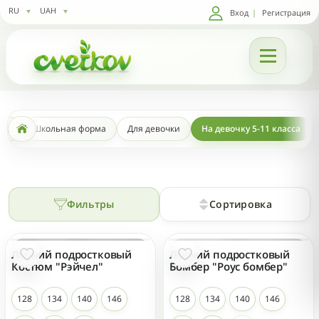
RU
UAH
Вход
|
Регистрация
жда
Школьная форма
Для девочки
На девочку 5-11 класса
Фильтры
Сортировка
Летний подростковый
Летний подростковый
НОВЫЙ
НОВЫЙ
Костюм "Рэйчел"
Бомбер "Роус бомбер"
128
134
140
146
128
134
140
146