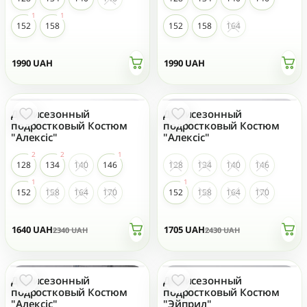
152
158
152
158
164
1990
UAH
1990
UAH
Демисезонный
Демисезонный
- 30 %
- 30 %
ТОП ПРОДАЖ
подростковый Костюм
подростковый Костюм
"Алексіс"
"Алексіс"
128
134
140
146
128
134
140
146
152
158
164
170
152
158
164
170
1640
UAH
1705
UAH
2340
UAH
2430
UAH
Демисезонный
Демисезонный
- 30 %
- 27 %
ТОП ПРОДАЖ
ТОП ПРОДАЖ
подростковый Костюм
подростковый Костюм
"Алексіс"
"Эйприл"