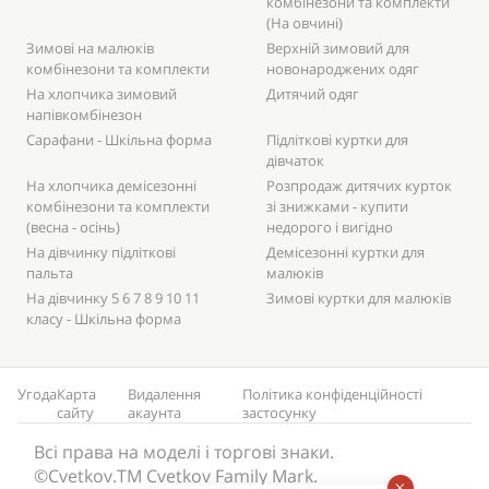
комбінезони та комплекти
(На овчині)
Зимові на малюків
Верхній зимовий для
комбінезони та комплекти
новонароджених одяг
На хлопчика зимовий
Дитячий одяг
напівкомбінезон
Сарафани - Шкільна форма
Підліткові куртки для
дівчаток
На хлопчика демісезонні
Розпродаж дитячих курток
комбінезони та комплекти
зі знижками - купити
(весна - осінь)
недорого і вигідно
На дівчинку підліткові
Демісезонні куртки для
пальта
малюків
На дівчинку 5 6 7 8 9 10 11
Зимові куртки для малюків
класу - Шкільна форма
Угода
Карта
Видалення
Політика конфіденційності
сайту
акаунта
застосунку
Всі права на моделі і торгові знаки.
©Cvetkov.TM Cvetkov Family Mark.