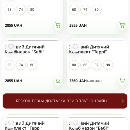
68
74
80
68
74
80
2855
UAH
2855
UAH
Зимовий Дитячий
Зимовий Дитячий
- 20 %
ТОП ПРОДАЖ
НОВИЙ
Комбінезон "Бебі"
Комплект "Террі"
68
74
80
80
86
92
98
2855
UAH
3360
UAH
4200
UAH
БЕЗКОШТОВНА ДОСТАВКА ПРИ ОПЛАТІ ОНЛАЙН
Зимовий Дитячий
Зимовий Дитячий
- 20 %
НЕМАЄ НА СКЛАДІ
Комплект "Террі"
Комбінезон "Бебі"