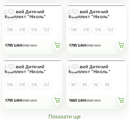
Зимовий Дитячий
Зимовий Дитячий
НЕМАЄ НА СКЛАДІ
НЕМАЄ НА СКЛАДІ
Комплект "Ніколь"
Комплект "Ніколь"
104
110
116
122
104
110
116
122
1795
UAH
1795
UAH
2760
UAH
2760
UAH
Зимовий Дитячий
Зимовий Дитячий
НЕМАЄ НА СКЛАДІ
НЕМАЄ НА СКЛАДІ
Комплект "Ніколь"
Комплект "Ніколь "
104
110
116
122
80
86
92
98
1795
UAH
1665
UAH
2760
UAH
2560
UAH
Показати ще