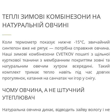
ТЕПЛІ ЗИМОВІ КОМБІНЕЗОНИ НА
НАТУРАЛЬНІЙ ОВЧИНІ
Коли термометр показує нижче -15°C, звичайний
синтепон вже не рятує — потрібна справжня овчина.
Наші зимові комбінезони CVETKOV пошиті з щільної
курткової тканини з мембранним покриттям зовні та
натуральним овечим хутром всередині. Такий
комплект тримає тепло навіть під час довгих
прогулянок, катання на санчатах чи ігор у снігу.
ЧОМУ ОВЧИНА, А НЕ ШТУЧНИЙ
УТЕПЛЮВАЧ
Натуральна овчина дихає, відводить зайву вологу і не