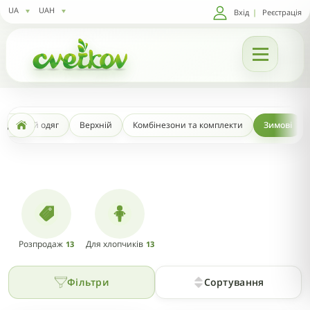
UA
UAH
Вхід
|
Реєстрація
Дитячий одяг
Верхній
Комбінезони та комплекти
Зимові
Розпродаж
Для хлопчиків
13
13
Фільтри
Сортування