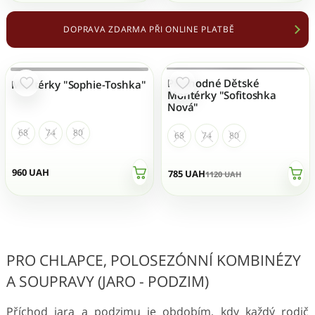
DOPRAVA ZDARMA PŘI ONLINE PLATBĚ
Přechodné Dětské
Montérky "Sophie-Toshka"
NENÍ SKLADEM
NENÍ SKLADEM
Montérky "Sofitoshka
Nová"
68
74
80
68
74
80
960
UAH
785
UAH
1120
UAH
PRO CHLAPCE, POLOSEZÓNNÍ KOMBINÉZY
A SOUPRAVY (JARO - PODZIM)
Příchod jara a podzimu je obdobím, kdy každý rodič