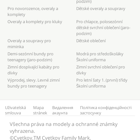
podzim)
Pro novorozence, overaly a
Dětské overaly a soupravy
komplety
Overaly a komplety pro kluky
Pro chlapce, polosezónní
dětské svrchní oblečení (jaro-
podzim)
Overaly a soupravy pro
Dětské oblečení
miminka
Demi-sezónní bundy pro
Modrá pro středoškoláky
teenagery (jaro-podzim)
Školní uniforma
Zimní dospívající kabáty pro
Zimní svrchní oblečení pro
dívky
dívky
Výprodej, slevy. Levné zimní
Pro letní šaty 1. (první) třídy
bundy pro teenagery
Školní uniforma
Uživatelská
Mapa
Видалення
Політика конфіденційності
smlouva
stránek
акаунта
застосунку
Všechna práva na modely a ochranné známky
vyhrazena.
©Cvetkov.TM Cvetkov Family Mark.