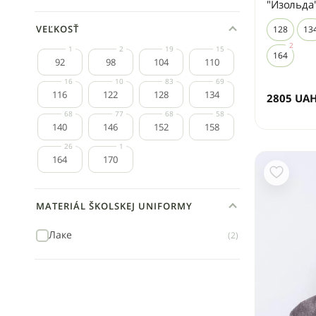
"Изольда
VEĽKOSŤ
128
13
164
92
98
104
110
116
122
128
134
2805
UA
140
146
152
158
164
170
MATERIÁL ŠKOLSKEJ UNIFORMY
Лаке
(2)