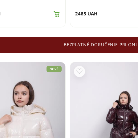
H
2465
UAH
BEZPLATNÉ DORUČENIE PRI ONL
NOVÉ