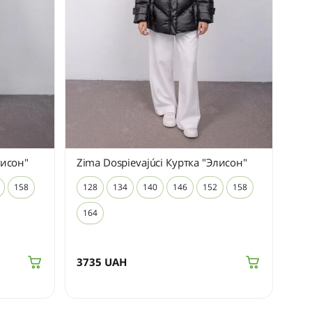
лисон"
Zima Dospievajúci Куртка "Элисон"
158
128
134
140
146
152
158
164
3735
UAH