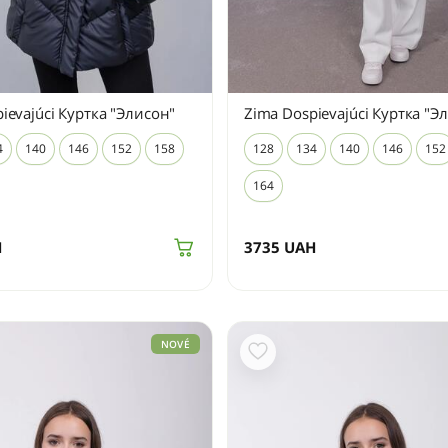
ievajúci Куртка "Элисон"
Zima Dospievajúci Куртка "Э
4
140
146
152
158
128
134
140
146
152
164
H
3735
UAH
NOVÉ