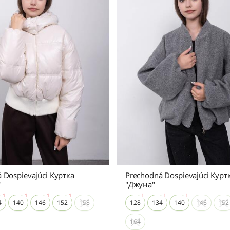
 Dospievajúci Куртка
Prechodná Dospievajúci Курт
"
"Джуна"
4
140
146
152
158
128
134
140
146
152
164