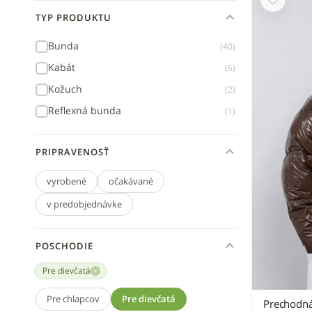
TYP PRODUKTU
Bunda
(40)
Kabát
(6)
Kožuch
(2)
Reflexná bunda
(1)
PRIPRAVENOSŤ
vyrobené
očakávané
v predobjednávke
POSCHODIE
Pre dievčatá
Pre chlapcov
Pre dievčatá
Prechodná