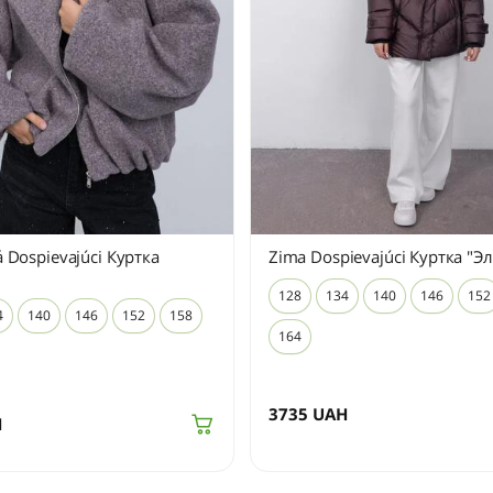
 Dospievajúci Куртка
Zima Dospievajúci Куртка "Э
128
134
140
146
152
4
140
146
152
158
164
3735
UAH
H