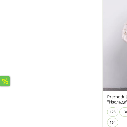
Prechodná
"Изольда
128
13
164