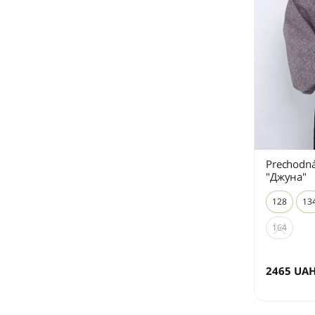
Prechodná
"Джуна"
128
13
164
2465
UA