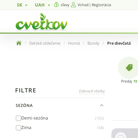
SK
UAH
zľavy
Vchod
|
Registrácia
Detské oblečenie
Horná
Bundy
Pre dievčatá
Predaj
72
FILTRE
Zobraziť všetky
SEZÓNA
Demi-sezóna
(102)
Zima
(58)