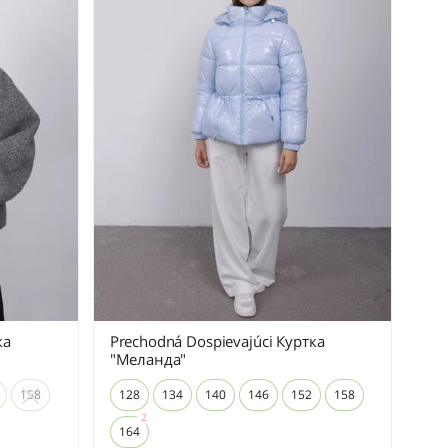
ка
Prechodná Dospievajúci Куртка
"Меланда"
158
128
134
140
146
152
158
164