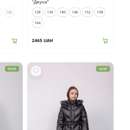
"Джуна"
158
128
134
140
146
152
158
164
2465
UAH
NOVÉ
NOVÉ