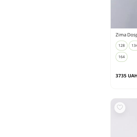
Zima Dosp
128
13
164
3735
UA