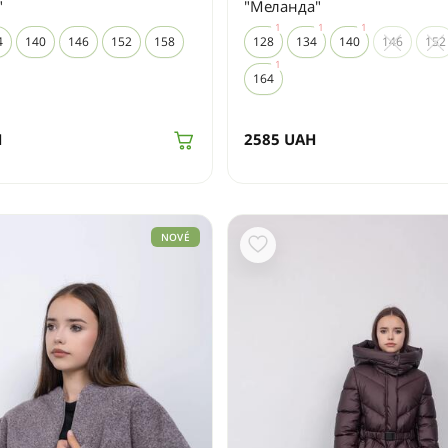
"
"Меланда"
4
140
146
152
158
128
134
140
146
152
164
H
2585
UAH
NOVÉ