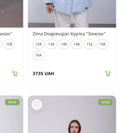
лисон"
Zima Dospievajúci Куртка "Элисон"
158
128
134
140
146
152
158
164
3735
UAH
NOVÉ
NOVÉ