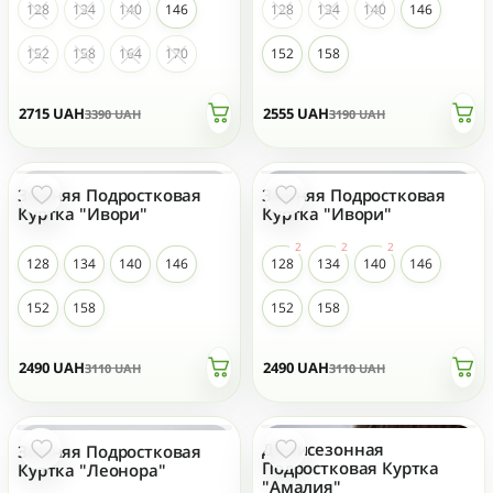
128
134
140
146
128
134
140
146
152
158
164
170
152
158
2715
UAH
2555
UAH
3390
UAH
3190
UAH
Зимняя Подростковая
Зимняя Подростковая
- 20 %
- 20 %
ТОП ПРОДАЖ
Куртка "Ивори"
Куртка "Ивори"
128
134
140
146
128
134
140
146
152
158
152
158
2490
UAH
2490
UAH
3110
UAH
3110
UAH
Демисезонная
- 19 %
- 35 %
Зимняя Подростковая
Подростковая Куртка
Куртка "Леонора"
"Амалия"