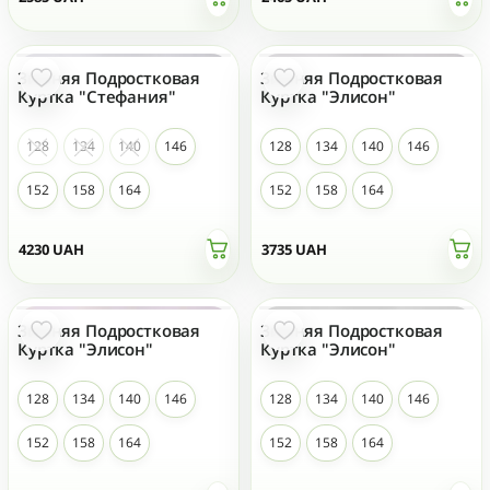
Зимняя Подростковая
Зимняя Подростковая
НОВЫЙ
НОВЫЙ
Куртка "Стефания"
Куртка "Элисон"
128
134
140
146
128
134
140
146
152
158
164
152
158
164
4230
UAH
3735
UAH
Зимняя Подростковая
Зимняя Подростковая
НОВЫЙ
НОВЫЙ
Куртка "Элисон"
Куртка "Элисон"
128
134
140
146
128
134
140
146
152
158
164
152
158
164