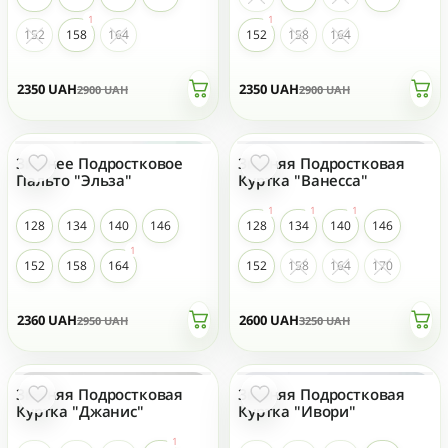
152
158
164
152
158
164
2350
UAH
2350
UAH
2900
UAH
2900
UAH
Зимнее Подростковое
Зимняя Подростковая
- 20 %
- 20 %
ТОП ПРОДАЖ
Пальто "Эльза"
Куртка "Ванесса"
128
134
140
146
128
134
140
146
152
158
164
152
158
164
170
2360
UAH
2600
UAH
2950
UAH
3250
UAH
Зимняя Подростковая
Зимняя Подростковая
- 20 %
- 20 %
ТОП ПРОДАЖ
Куртка "Джанис"
Куртка "Ивори"