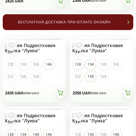
2300
UAH
2425
UAH
2870
UAH
БЕСПЛАТНАЯ ДОСТАВКА ПРИ ОПЛАТЕ ОНЛАЙН
Зимняя Подростковая
Зимняя Подростковая
- 19 %
- 19 %
ТОП ПРОДАЖ
Куртка "Луиза"
Куртка "Луиза"
128
134
140
146
128
134
140
146
152
158
164
152
158
164
2435
UAH
2350
UAH
2990
UAH
2900
UAH
Зимняя Подростковая
Зимняя Подростковая
- 19 %
- 19 %
Куртка "Луиза"
Куртка "Луиза"
128
134
140
146
128
134
140
146