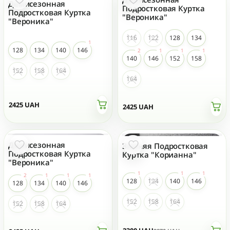
Демисезонная
Подростковая Куртка
Подростковая Куртка
"Вероника"
"Вероника"
116
122
128
134
128
134
140
146
140
146
152
158
152
158
164
164
2425
UAH
2425
UAH
Демисезонная
- 20 %
Зимняя Подростковая
Подростковая Куртка
Куртка "Корианна"
"Вероника"
128
134
140
146
128
134
140
146
152
158
164
152
158
164