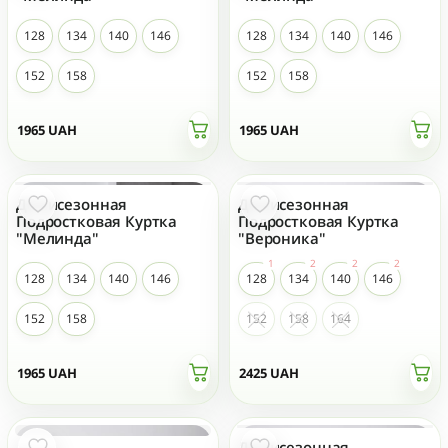
128
134
140
146
128
134
140
146
152
158
152
158
1965
UAH
1965
UAH
Демисезонная
Демисезонная
Подростковая Куртка
Подростковая Куртка
"Мелинда"
"Вероника"
128
134
140
146
128
134
140
146
152
158
152
158
164
1965
UAH
2425
UAH
Демисезонная