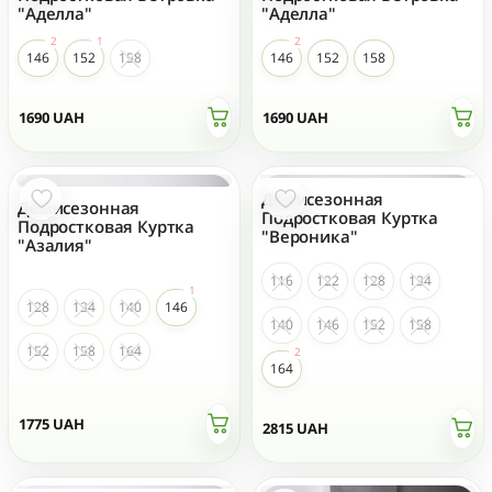
"Аделла"
"Аделла"
146
152
158
146
152
158
1690
UAH
1690
UAH
Демисезонная
Демисезонная
Подростковая Куртка
Подростковая Куртка
"Вероника"
"Азалия"
116
122
128
134
128
134
140
146
140
146
152
158
152
158
164
164
1775
UAH
2815
UAH