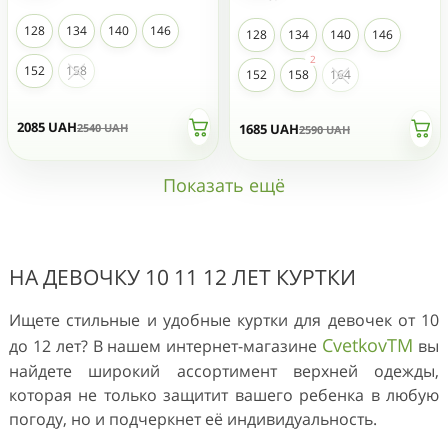
128
134
140
146
128
134
140
146
152
158
152
158
164
2085
UAH
1685
UAH
2540
UAH
2590
UAH
Показать ещё
НА ДЕВОЧКУ 10 11 12 ЛЕТ КУРТКИ
Ищете стильные и удобные куртки для девочек от 10
CvetkovTM
до 12 лет? В нашем интернет-магазине
вы
найдете широкий ассортимент верхней одежды,
которая не только защитит вашего ребенка в любую
погоду, но и подчеркнет её индивидуальность.