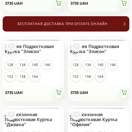
3735
UAH
3735
UAH
БЕСПЛАТНАЯ ДОСТАВКА ПРИ ОПЛАТЕ ОНЛАЙН
Зимняя Подростковая
Зимняя Подростковая
НОВЫЙ
НОВЫЙ
Куртка "Элисон"
Куртка "Элисон"
128
134
140
146
128
134
140
146
152
158
164
152
158
164
3735
UAH
3735
UAH
Демисезонная
Демисезонная
Подростковая Куртка
Подростковая Куртка
"Джоана"
"Офелия"