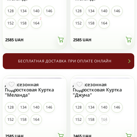
128
134
140
146
128
134
140
146
152
158
164
152
158
164
2585
UAH
2585
UAH
БЕСПЛАТНАЯ ДОСТАВКА ПРИ ОПЛАТЕ ОНЛАЙН
Демисезонная
Демисезонная
НОВЫЙ
НОВЫЙ
Подростковая Куртка
Подростковая Куртка
"Меланда"
"Джуна"
128
134
140
146
128
134
140
146
152
158
164
152
158
164
2585
UAH
2465
UAH