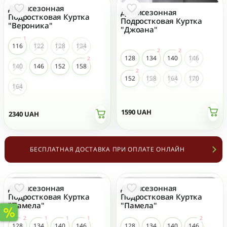
Демисезонная
Демисезонная
Подростковая Куртка
Подростковая Куртка
"Вероника"
"Джоана"
116
122
128
134
128
134
140
146
140
146
152
158
152
158
164
170
164
1590
UAH
2340
UAH
БЕСПЛАТНАЯ ДОСТАВКА ПРИ ОПЛАТЕ ОНЛАЙН
Демисезонная
Демисезонная
Подростковая Куртка
Подростковая Куртка
"Памела"
"Памела"
128
134
140
146
128
134
140
146