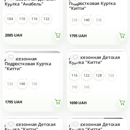
Подростковая Куртка
Куртка "Анабель"
"Китти"
104
110
116
122
134
140
146
2085
UAH
1795
UAH
Демисезонная Детская
Демисезонная
Куртка "Китти"
Подростковая Куртка
"Китти"
116
122
128
134
134
140
146
140
146
1795
UAH
1690
UAH
Демисезонная Детская
Демисезонная Детская
Куртка "Китти"
Куртка "Китти"