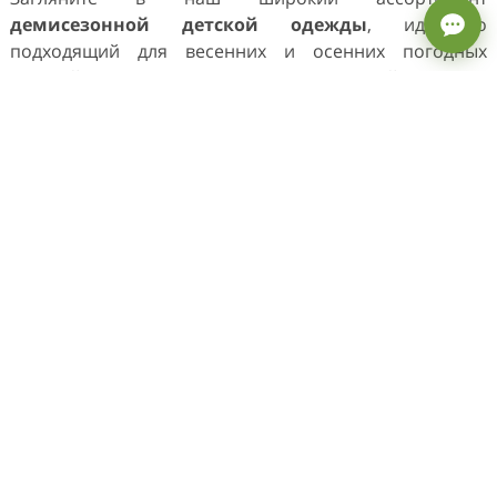
демисезонной детской одежды
, идеально
подходящий для весенних и осенних погодных
условий. В нашем каталоге вы найдете всё
необходимое для того, чтобы ваш ребенок оставался
теплым, сухим и комфортным в переходные сезоны.
КУРТКИ ДЛЯ ДЕТЕЙ НА КАЖДЫЙ
ДЕНЬ
демисезонные детские куртки
Наши
сочетают в
себе стиль, комфорт и практичность. Они выполнены
из высококачественных материалов, которые не
только сохраняют тепло, но и защищают от ветра и
влаги.