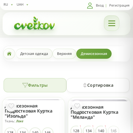
RU
UAH
Вход
|
Регистрация
Детская одежда
Верхняя
Демисезонная
Фильтры
Сортировка
Демисезонная
Демисезонная
НОВЫЙ
НОВЫЙ
Подростковая Куртка
Подростковая Куртка
"Изольда"
"Меланда"
Ткань:
Лаке
128
134
140
146
128
134
140
146