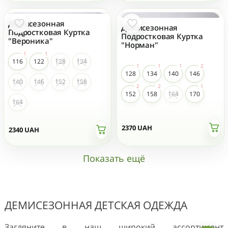
Демисезонная
Демисезонная
Подростковая Куртка
Подростковая Куртка
"Вероника"
"Норман"
116
122
128
134
128
134
140
146
140
146
152
158
152
158
164
170
164
2370
UAH
2340
UAH
Показать ещё
ДЕМИСЕЗОННАЯ ДЕТСКАЯ ОДЕЖДА
Загляните в наш широкий ассортимент