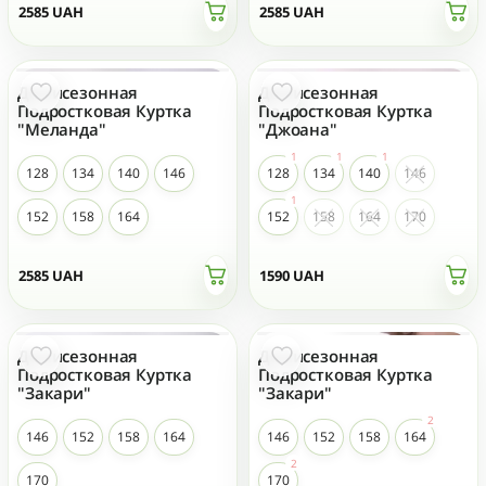
2585
UAH
2585
UAH
Демисезонная
Демисезонная
НОВЫЙ
Подростковая Куртка
Подростковая Куртка
"Меланда"
"Джоана"
128
134
140
146
128
134
140
146
152
158
164
152
158
164
170
2585
UAH
1590
UAH
Демисезонная
Демисезонная
Подростковая Куртка
Подростковая Куртка
"Закари"
"Закари"
146
152
158
164
146
152
158
164
170
170