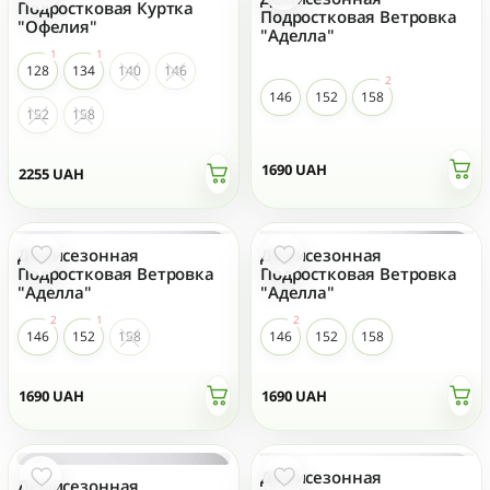
Подростковая Куртка
Подростковая Ветровка
"Офелия"
"Аделла"
128
134
140
146
146
152
158
152
158
1690
UAH
2255
UAH
Демисезонная
Демисезонная
Подростковая Ветровка
Подростковая Ветровка
"Аделла"
"Аделла"
146
152
158
146
152
158
1690
UAH
1690
UAH
Демисезонная
Демисезонная