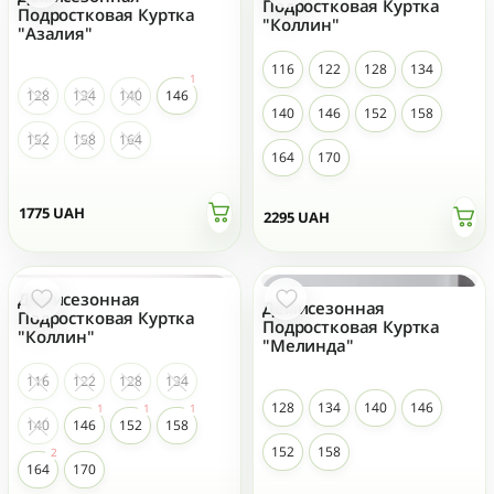
Подростковая Куртка
Подростковая Куртка
"Коллин"
"Азалия"
116
122
128
134
128
134
140
146
140
146
152
158
152
158
164
164
170
1775
UAH
2295
UAH
Демисезонная
Демисезонная
Подростковая Куртка
Подростковая Куртка
"Коллин"
"Мелинда"
116
122
128
134
128
134
140
146
140
146
152
158
152
158
164
170