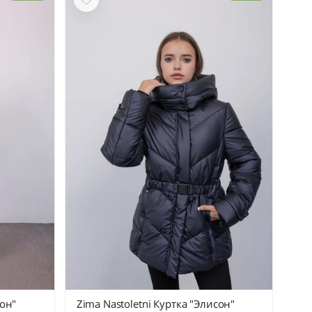
сон"
Zima Nastoletni Куртка "Элисон"