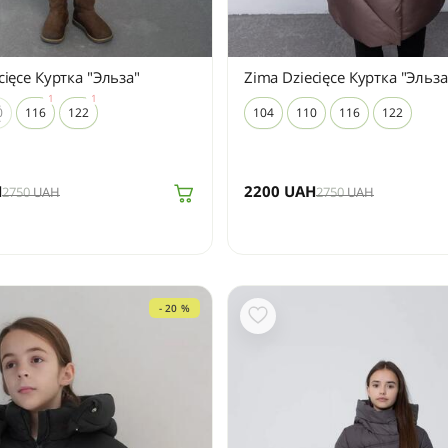
cięce Куртка "Эльза"
Zima Dziecięce Куртка "Эльза
0
116
122
104
110
116
122
H
2200
UAH
2750
UAH
2750
UAH
- 20 %