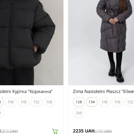
oletni Куртка "Корианна"
Zima Nastoletni Płaszcz "Eilee
4
140
146
152
158
128
134
140
146
152
0
164
H
2235
UAH
2870
UAH
2790
UAH