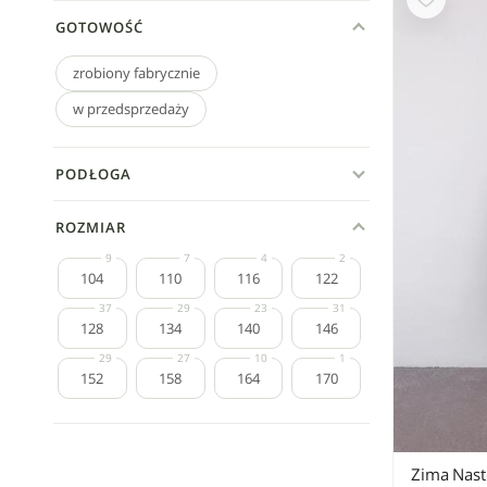
GOTOWOŚĆ
zrobiony fabrycznie
w przedsprzedaży
PODŁOGA
ROZMIAR
104
110
116
122
128
134
140
146
152
158
164
170
Zima Nast