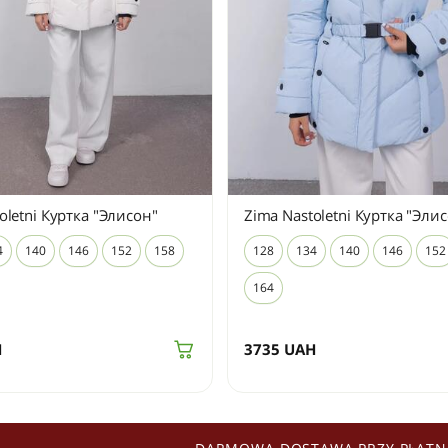
oletni Куртка "Элисон"
Zima Nastoletni Куртка "Эли
4
140
146
152
158
128
134
140
146
152
164
H
3735
UAH