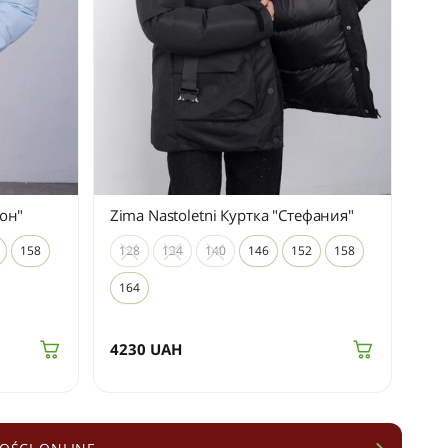
сон"
Zima Nastoletni Куртка "Стефания"
158
128
134
140
146
152
158
164
4230
UAH