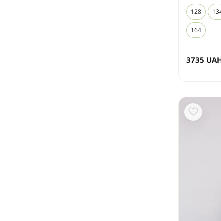
128
13
164
3735
UA