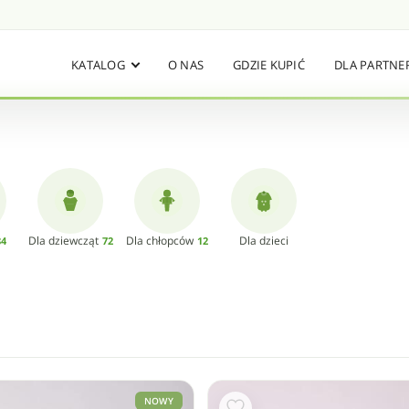
KATALOG
O NAS
GDZIE KUPIĆ
DLA PARTN
Dla dziewcząt
Dla chłopców
Dla dzieci
84
72
12
NOWY