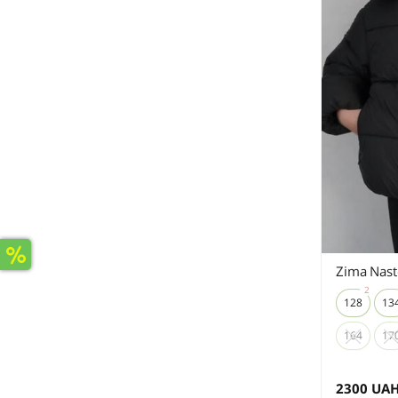
Zima Nast
128
13
164
17
2300
UA