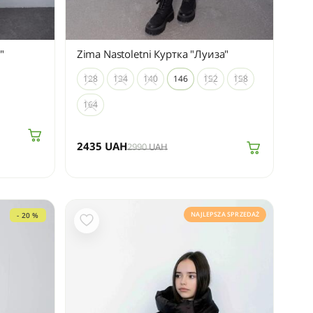
"
Zima Nastoletni Куртка "Луиза"
128
134
140
146
152
158
164
2435
UAH
2990
UAH
NAJLEPSZA SPRZEDAŻ
- 20 %
- 20 %