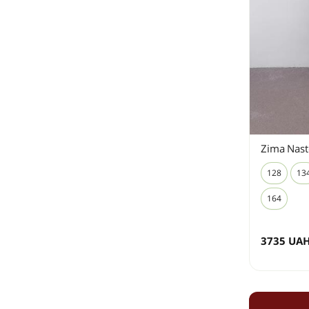
Zima Nast
128
13
164
3735
UA