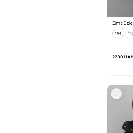
Zima Dzie
104
11
2200
UA