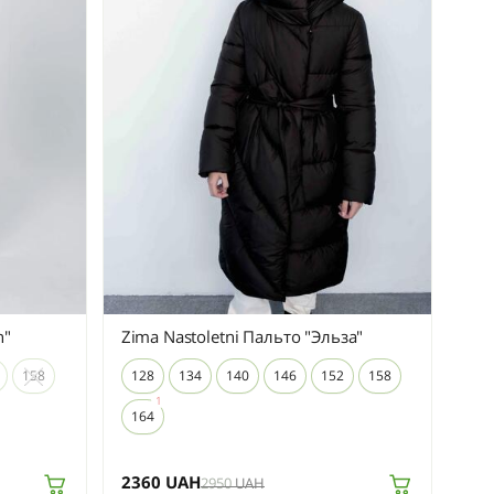
n"
Zima Nastoletni Пальто "Эльза"
158
128
134
140
146
152
158
164
2360
UAH
2950
UAH