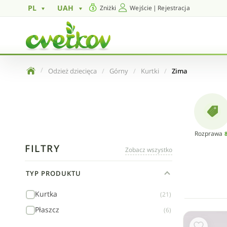
PL
UAH
Zniżki
Wejście
|
Rejestracja
Odzież dziecięca
Górny
Kurtki
Zima
Rozprawa
FILTRY
Zobacz wszystko
TYP PRODUKTU
Kurtka
(21)
Płaszcz
(6)