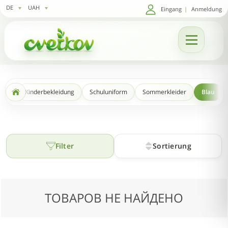
DE
UAH
Eingang
|
Anmeldung
Kinderbekleidung
Schuluniform
Sommerkleider
Blau
Filter
Sortierung
ТОВАРОВ НЕ НАЙДЕНО