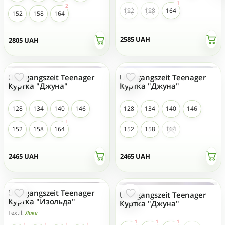
152
158
164
152
158
164
2585
UAH
2805
UAH
Übergangszeit Teenager
Übergangszeit Teenager
NEU
NEU
Куртка "Джуна"
Куртка "Джуна"
128
134
140
146
128
134
140
146
152
158
164
152
158
164
2465
UAH
2465
UAH
Übergangszeit Teenager
Übergangszeit Teenager
NEU
NEU
Куртка "Изольда"
Куртка "Джуна"
Textil:
Лаке