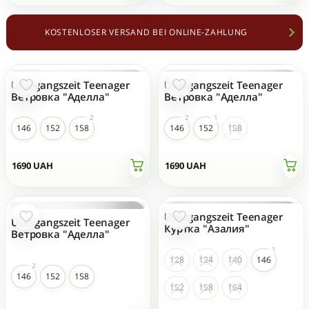
KOSTENLOSER VERSAND BEI ONLINE-ZAHLUNG
Übergangszeit Teenager
Übergangszeit Teenager
Ветровка "Аделла"
Ветровка "Аделла"
146
152
158
146
152
158
1690
UAH
1690
UAH
Übergangszeit Teenager
Übergangszeit Teenager
Куртка "Азалия"
Ветровка "Аделла"
128
134
140
146
146
152
158
152
158
164