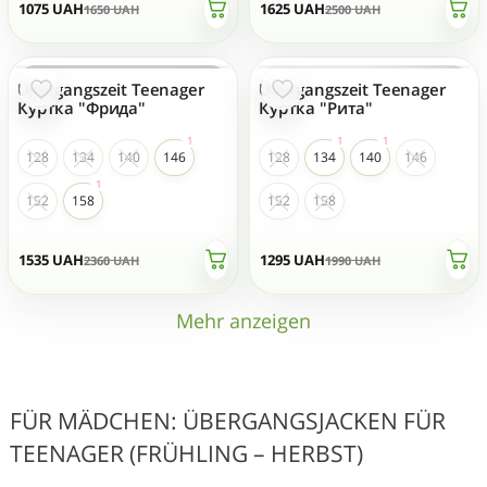
1075
UAH
1625
UAH
1650
UAH
2500
UAH
Übergangszeit Teenager
Übergangszeit Teenager
- 35 %
- 35 %
Куртка "Фрида"
Куртка "Рита"
128
134
140
146
128
134
140
146
152
158
152
158
1535
UAH
1295
UAH
2360
UAH
1990
UAH
Mehr anzeigen
FÜR MÄDCHEN: ÜBERGANGSJACKEN FÜR
TEENAGER (FRÜHLING – HERBST)