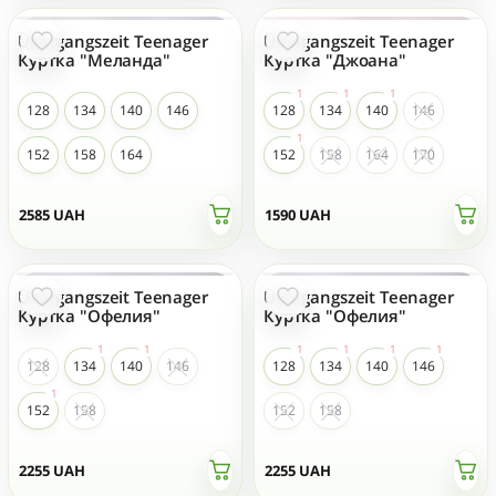
Übergangszeit Teenager
Übergangszeit Teenager
NEU
Куртка "Меланда"
Куртка "Джоана"
128
134
140
146
128
134
140
146
152
158
164
152
158
164
170
2585
UAH
1590
UAH
Übergangszeit Teenager
Übergangszeit Teenager
Куртка "Офелия"
Куртка "Офелия"
128
134
140
146
128
134
140
146
152
158
152
158
2255
UAH
2255
UAH