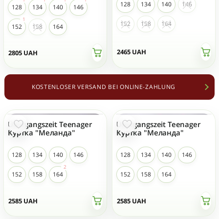
128
134
140
146
128
134
140
146
152
158
164
152
158
164
2465
UAH
2805
UAH
KOSTENLOSER VERSAND BEI ONLINE-ZAHLUNG
Übergangszeit Teenager
Übergangszeit Teenager
NEU
NEU
Куртка "Меланда"
Куртка "Меланда"
128
134
140
146
128
134
140
146
152
158
164
152
158
164
2585
UAH
2585
UAH