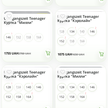
Übergangszeit Teenager
- 35 %
- 35 %
TOP-VERKÄUFE
Übergangszeit Teenager
Куртка "Кэролайн"
Куртка "Милли"
128
134
140
146
146
152
158
164
152
158
164
1755
UAH
2700
UAH
1075
UAH
1650
UAH
Übergangszeit Teenager
Übergangszeit Teenager
- 35 %
- 35 %
TOP-VERKÄUFE
Куртка "Кэролайн"
Куртка "Милли"
128
134
140
146
128
134
140
146
152
158
164
152
158
164