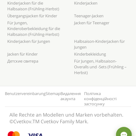
Kinderjacken für die
Kinderjacken
Halbsaison (Frühling-Herbst)
Übergangsjacken für Kinder
Teenager-Jacken
Für Jungen,
Jacken für Teenager
Kinderoberbekleidung für die
Halbsaison (Frühling-Herbst)
Kinderjacken für Jungen
Halbsaison-Kinderjacken für
Jungen
Jacken für Kinder
Kinderbekleidung
Детские свитера
Für Jungen, Halbsaison-
Overalls und -Sets (Frühling –
Herbst)
Benutzervereinbarung
Sitemap
Видалення
Політика
акаунта
конфіденційності
застосунку
Alle Rechte an Modellen und Marken vorbehalten.
©Cvetkov.TM Cvetkov Family Mark.