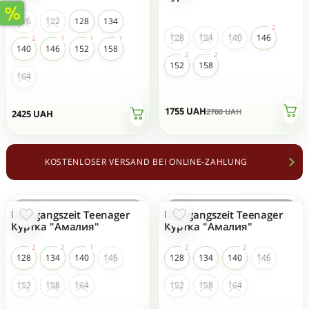
116
122
128
134
128
134
140
146
140
146
152
158
152
158
164
1755
UAH
2700
UAH
2425
UAH
KOSTENLOSER VERSAND BEI ONLINE-ZAHLUNG
Übergangszeit Teenager
Übergangszeit Teenager
- 35 %
- 35 %
Куртка "Амалия"
Куртка "Амалия"
128
134
140
146
128
134
140
146
152
158
164
152
158
164