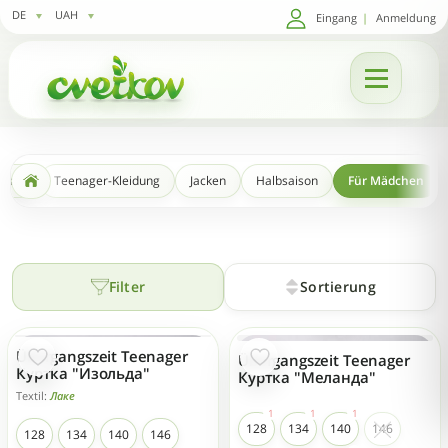
DE
UAH
Eingang
|
Anmeldung
dung
Teenager-Kleidung
Jacken
Halbsaison
Für Mädchen
Filter
Sortierung
Übergangszeit Teenager
Übergangszeit Teenager
NEU
NEU
Куртка "Изольда"
Куртка "Меланда"
Textil:
Лаке
128
134
140
146
128
134
140
146