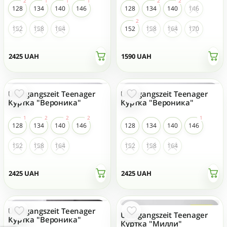
128
134
140
146
128
134
140
146
152
158
164
152
158
164
170
2425
UAH
1590
UAH
Übergangszeit Teenager
Übergangszeit Teenager
Куртка "Вероника"
Куртка "Вероника"
128
134
140
146
128
134
140
146
152
158
164
152
158
164
2425
UAH
2425
UAH
Übergangszeit Teenager
- 35 %
Übergangszeit Teenager
Куртка "Вероника"
Куртка "Милли"