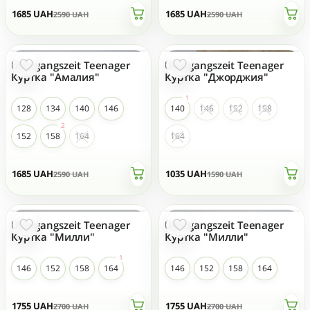
1685
UAH
1685
UAH
2590
UAH
2590
UAH
Übergangszeit Teenager
Übergangszeit Teenager
- 35 %
- 35 %
Куртка "Амалия"
Куртка "Джорджия"
128
134
140
146
140
146
152
158
152
158
164
164
1685
UAH
1035
UAH
2590
UAH
1590
UAH
Übergangszeit Teenager
Übergangszeit Teenager
- 35 %
- 35 %
Куртка "Милли"
Куртка "Милли"
146
152
158
164
146
152
158
164
1755
UAH
1755
UAH
2700
UAH
2700
UAH