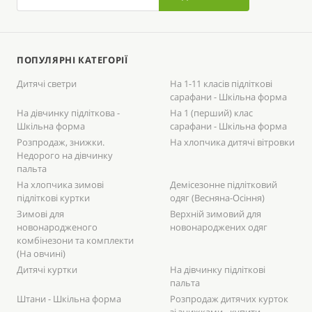
ПОПУЛЯРНІ КАТЕГОРІЇ
Дитячі светри
На 1-11 класів підліткові
сарафани - Шкільна форма
На дівчинку підліткова -
На 1 (перший) клас
Шкільна форма
сарафани - Шкільна форма
Розпродаж, знижки.
На хлопчика дитячі вітровки
Недорого на дівчинку
пальта
На хлопчика зимові
Демісезонне підлітковий
підліткові куртки
одяг (Весняна-Осіння)
Зимові для
Верхній зимовий для
новонародженого
новонароджених одяг
комбінезони та комплекти
(На овчині)
Дитячі куртки
На дівчинку підліткові
пальта
Штани - Шкільна форма
Розпродаж дитячих курток
зі знижками - купити